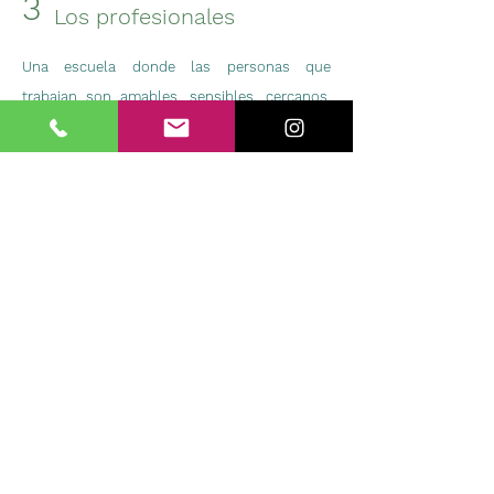
3
Los profesionales
Una
escuela donde las personas que
trabajan son amables. sensibles, cercanos,
creativos, cultos, artistas de la mirada, con
gusto estético... y con capacidad de escucha
activa que comprendan cómo los niños y
niñas piensan, desean, hacen teorías...