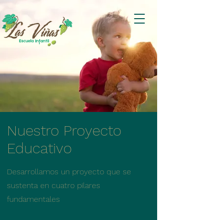
Nuestro Proyecto
Educativo
Desarrollamos un proyecto que se
sustenta en cuatro pilares
fundamentales